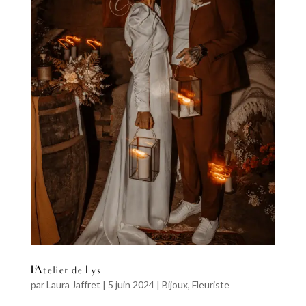
L’Atelier de Lys
par
Laura Jaffret
|
5 juin 2024
|
Bijoux
,
Fleuriste