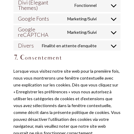
Divi (Elegant
to
litespeed
Fonctionnel
Themes)
Consent
service
to
wordpress
Google Fonts
Marketing/Suivi
Consent
service
Google
to
divi-
Marketing/Suivi
reCAPTCHA
Consent
service
(elegant-
to
google-
themes)
Divers
Finalité en attente d’enquête
Consent
service
fonts
to
google-
7. Consentement
service
recaptcha
divers
Lorsque vous visitez notre site web pour la première fois,
nous vous montrerons une fenêtre contextuelle avec
une explication sur les cookies. Dès que vous cliquez sur
« Enregistrer les préférences » vous nous autorisez à
utiliser les catégories de cookies et d’extensions que
vous avez sélectionnés dans la fenêtre contextuelle,
comme décrit dans la présente politique de cookies. Vous
pouvez désactiver l’utilisation des cookies via votre
navigateur, mais veuillez noter que notre site web
pourrait ne plus fonctionner correctement.